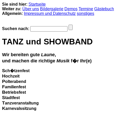
Sie sind hier:
Startseite
Weiter zu:
Über uns
Bildergalerie
Demos
Termine
Gästebuch
Allgemein:
Impressum und Datenschutz
sonstiges
Suchen nach:
TANZ und SHOWBAND
Wir bereiten gute
Laune
,
und machen die richtige
Musik
f�r Ihr(e)
S
ch�tzenfest
H
ochzeit
P
olterabend
F
amilienfest
B
etriebsfest
S
tadtfest
T
anzveranstaltung
K
arnevalssitzung